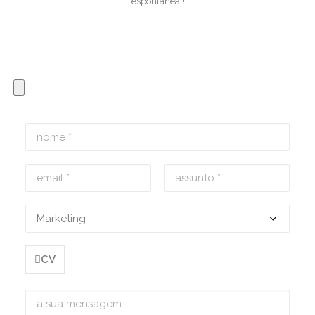
espontânea !
CV