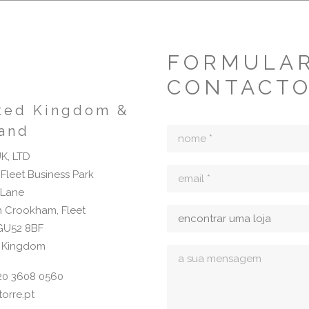
LAS MARCAS
FORMULAR
CONTACT
ted Kingdom &
land
UK, LTD
 Fleet Business Park
 Lane
 Crookham, Fleet
GU52 8BF
d Kingdom
 20 3608 0560
torre.pt