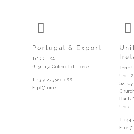
Portugal & Export
Uni
Ire
TORRE, SA
6250-151 Colmeal da Torre
Torre 
Unit 12
T: +351 275 910 066
Sandy
E: pt@torre.pt
Church
Hants.
Unite
T: +44
E: en@