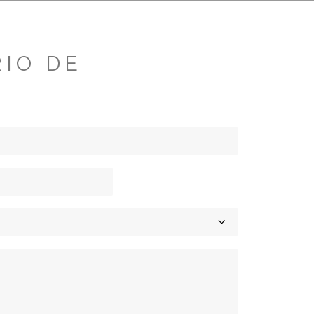
EL GRUPO
CONTACTOS
PT
EN
FR
ES
IO DE
O